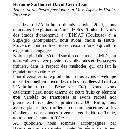
Hermine Sarthou et David Gerin-Jean
Jeunes agriculteurs passionnés à Volx, Alpes-de-Haute-
Provence
Installés à L’Aubrihoun depuis janvier 2025, nous
reprenons l’exploitation familiale des Rimbaud. Après
des études d’agronomie à l’ENSAT (Toulouse) et à
SupAgro (Montpellier), nous avons choisi la Haute-
Provence pour cultiver notre vision d’une agriculture
exigeante et engagée.
Notre exploitation s’étend sur des coteaux ensoleillés, où
nous cultivons avec passion des oliveraies et des vergers
fruitiers, dans le respect des méthodes qui ont fait la
réputation de cette terre.
Pour diversifier notre production, nous avons développé
une filière mélifère, avec des ruches installées à la fois à
L’Aubrihoun et à Beauvezer (04). Nous avons
également élargi notre gamme de petits fruits en plantant
trois variétés de framboises et avons récolté nos
premières fraises dès le printemps 2026. Enfin, nous
avons planté des truffières et commencerons à les
récolter dans les années à venir, avec l’aide de Truite,
notre jeune chienne truffière.
Au quotidien, nous sommes accompagnés par
Hassouna, qui nous soutient toute l’année, et par Aloys,